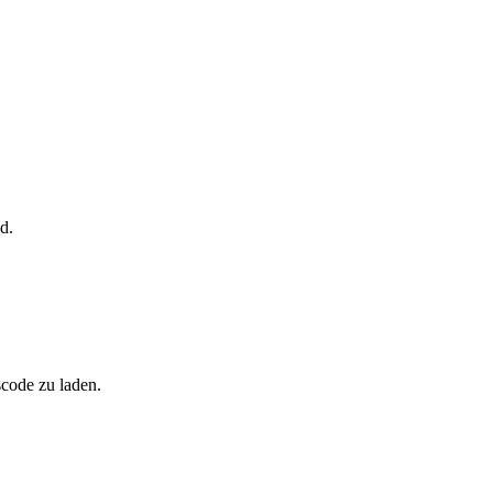
d.
scode zu laden.